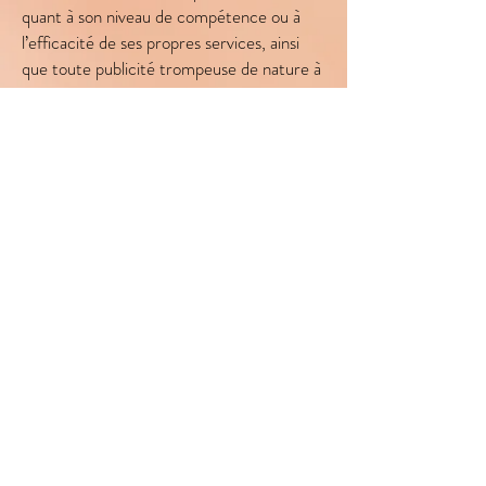
quant à son niveau de compétence ou à
l’efficacité de ses propres services, ainsi
que toute publicité trompeuse de nature à
induire en erreur.
Il doit constamment afficher dans son lieu
de travail, et à la vue de tous, son nom, ses
titres reconnus par la FFMBE** ainsi que
le présent code de déontologie.
Le praticien MBE doit exposer à ses
usagers, d’une façon complète et
objective, la nature, les prix et les
modalités des services qui leur seront
dispensés.
Le praticien MBE doit s’abstenir de poser
des diagnostics d’ordre médical ou
paramédical et/ou critiquer les avis et
conseils des professionnels de la santé.
« Conformément à la loi du 30 Avril 1946,